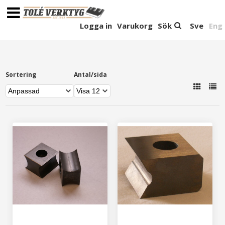
Logga in
Varukorg
Sök
Sve
Eng
Sortering
Antal/sida