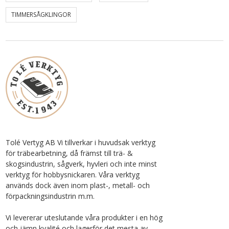
TIMMERSÅGKLINGOR
Tolé Vertyg AB Vi tillverkar i huvudsak verktyg
för träbearbetning, då främst till trä- &
skogsindustrin, sågverk, hyvleri och inte minst
verktyg för hobbysnickaren. Våra verktyg
används dock även inom plast-, metall- och
förpackningsindustrin m.m.
Vi levererar uteslutande våra produkter i en hög
och jämn kvalité och lagerför det mesta av