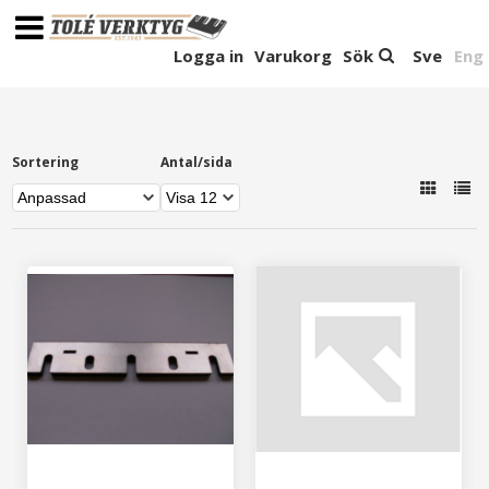
Logga in
Varukorg
Sök
Sve
Eng
Sortering
Antal/sida