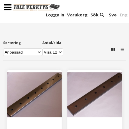
Logga in
Varukorg
Sök
Sve
Eng
Sortering
Antal/sida