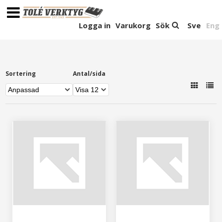
Logga in
Varukorg
Sök
Sve
Eng
Sortering
Antal/sida