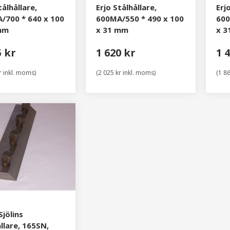
tålhållare,
Erjo Stålhållare,
Erj
/700 * 640 x 100
600MA/550 * 490 x 100
600
mm
x 31 mm
x 
5 kr
1 620 kr
1 
r inkl. moms)
(2 025 kr inkl. moms)
(1 8
Sjölins
llare, 165SN,