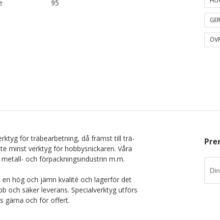
HU
e
95
GER
ÖVR
rktyg för träbearbetning, då främst till trä-
Pre
nte minst verktyg för hobbysnickaren. Våra
 metall- och förpackningsindustrin m.m.
i en hög och jämn kvalité och lagerför det
b och säker leverans. Specialverktyg utförs
ss gärna och för offert.