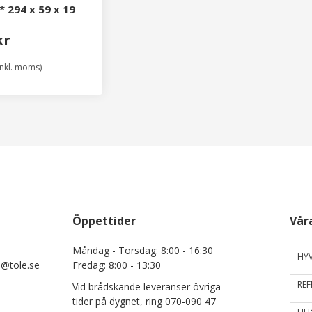
* 294 x 59 x 19
kr
inkl. moms)
Öppettider
Vår
Måndag - Torsdag: 8:00 - 16:30
HYV
e@tole.se
Fredag: 8:00 - 13:30
REF
Vid brådskande leveranser övriga
tider på dygnet, ring 070-090 47