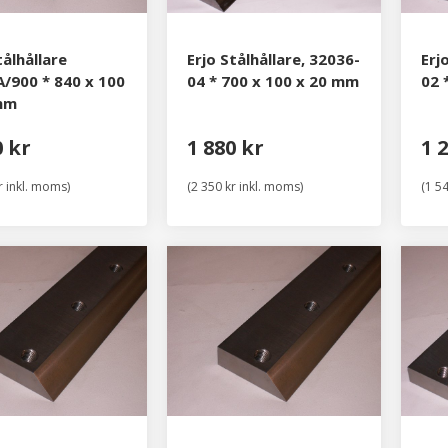
tålhållare
Erjo Stålhållare, 32036-
Erj
/900 * 840 x 100
04 * 700 x 100 x 20 mm
02 
mm
0 kr
1 880 kr
1 
r inkl. moms)
(2 350 kr inkl. moms)
(1 5