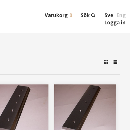
Varukorg
0
Sök
Sve
Eng
Logga in