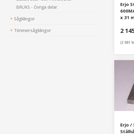
Erjo S
BRUKS - Övriga delar
600MA
x 31 
Sågklingor
2 14
Timmersågklingor
(2 681 k
Erjo / 
Stålhå