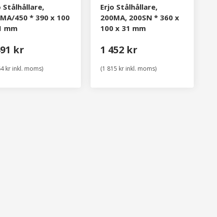
o Stålhållare,
Erjo Stålhållare,
MA/450 * 390 x 100
200MA, 200SN * 360 x
31 mm
100 x 31 mm
491 kr
1 452 kr
64 kr inkl. moms)
(1 815 kr inkl. moms)