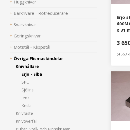
Huggknivar
Barkrivare - Rotreducerare
Erjo s
600MA
Svarvknivar
x 31 
Geringsknivar
3 65
Motstål - Klippstål
(4 563 k
Övriga Flismaskindelar
Knivhållare
Erjo - Siba
SPC
Sjölins
Jenz
Kesla
Knivfäste
Knivöverfall
Bultar, Ställ- och Pinnskruvar