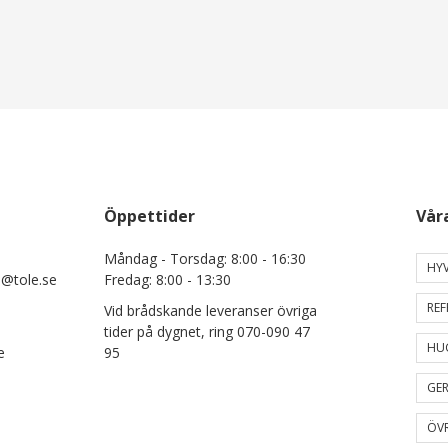
Öppettider
Vår
Måndag - Torsdag: 8:00 - 16:30
HYV
e@tole.se
Fredag: 8:00 - 13:30
REF
Vid brådskande leveranser övriga
tider på dygnet, ring 070-090 47
HU
e
95
GER
ÖVR