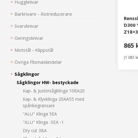
Huggknivar
Barkrivare - Rotreducerare
Renss
D300 *
Svarvknivar
Z18+3
Geringsknivar
865 
Motstål - Klippstål
(1 081 k
Övriga Flismaskindelar
Sågklingor
Sågklingor HW- bestyckade
Kap- & Justersågklinga 10BA20
Kap- & Klyvklinga 20AA55 med
spånbegränsare
"ALU" Klinga 5EA
"ALU" Klinga -5EA -1
Dry cut 3BA