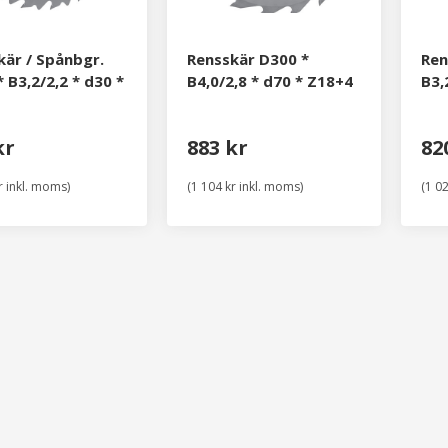
kär / Spånbgr.
Rensskär D300 *
Ren
 B3,2/2,2 * d30 *
B4,0/2,8 * d70 * Z18+4
B3,
kr
883 kr
82
r inkl. moms)
(1 104 kr inkl. moms)
(1 0