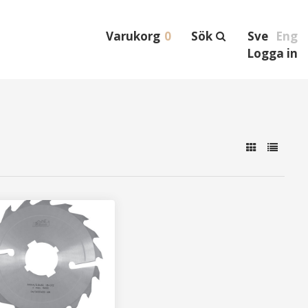
Varukorg
0
Sök
Sve
Eng
Logga in