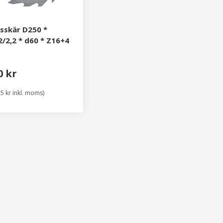
sskär D250 *
2/2,2 * d60 * Z16+4
0 kr
25 kr inkl. moms)