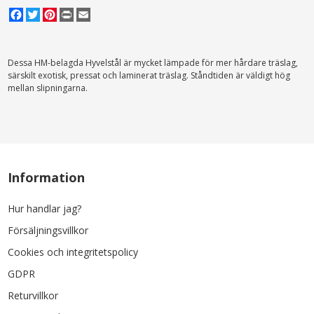
Facebook
Twitter
Pinterest
Print
Email
Dessa HM-belagda Hyvelstål är mycket lämpade för mer hårdare träslag,
särskilt exotisk, pressat och laminerat träslag. Ståndtiden är väldigt hög
mellan slipningarna.
Information
Hur handlar jag?
Försäljningsvillkor
Cookies och integritetspolicy
GDPR
Returvillkor