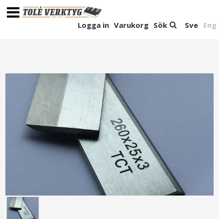
Logga in
Varukorg
Sök
Sve
Eng