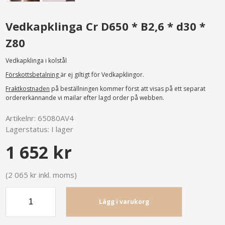
Vedkapklinga Cr D650 * B2,6 * d30 *
Z80
Vedkapklinga i kolstål
Förskottsbetalning
är ej giltigt för Vedkapklingor.
Fraktkostnaden
på beställningen kommer först att visas på ett separat
ordererkännande vi mailar efter lagd order på webben.
Artikelnr:
65080AV4
Lagerstatus:
I lager
1 652 kr
(2 065 kr inkl. moms)
Lägg i varukorg