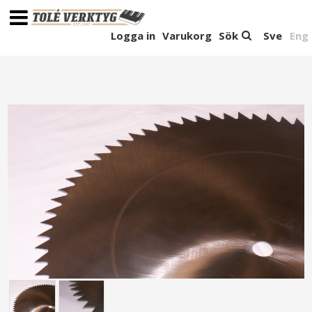
Logga in
Varukorg
Sök
Sve
Eng