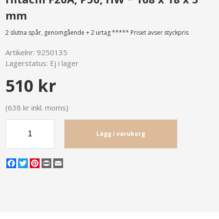
mm
2 slutna spår, genomgående + 2 urtag ***** Priset avser styckpris
Artikelnr:
9250135
Lagerstatus:
Ej i lager
510 kr
(638 kr inkl. moms)
Lägg i varukorg
Facebook
Twitter
Pinterest
Print
Email