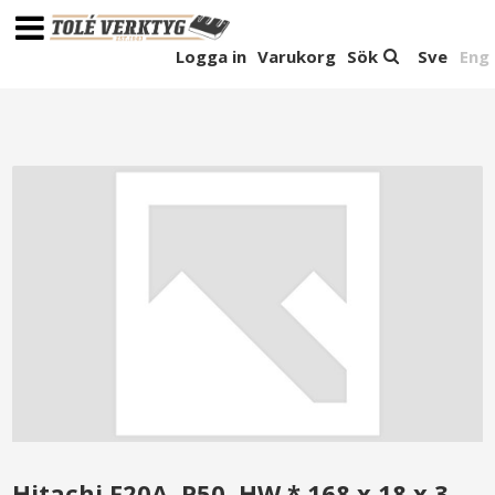
Logga in
Varukorg
Sök
Sve
Eng
Hitachi F20A, P50, HW * 168 x 18 x 3