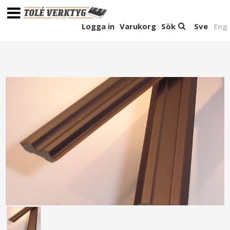
Logga in
Varukorg
Sök
Sve
Eng