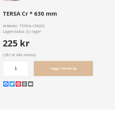
TERSA Cr * 630 mm
Artikelnr:
TERSA-CR630
Lagerstatus:
Ej i lager
225 kr
(281 kr inkl. moms)
Lägg i varukorg
Facebook
Twitter
Pinterest
Print
Email