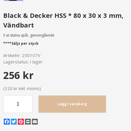
Black & Decker HSS * 80 x 30 x 3 mm,
Vändbart
5 st slutna spår, genomgående
****Säljs per styck
Artikelnr:
250107V
Lagerstatus:
I lager
256 kr
(320 kr inkl. moms)
Lägg i varukorg
Facebook
Twitter
Pinterest
Print
Email