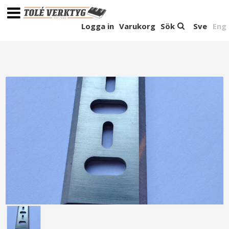
Logga in
Varukorg
Sök
Sve
Eng