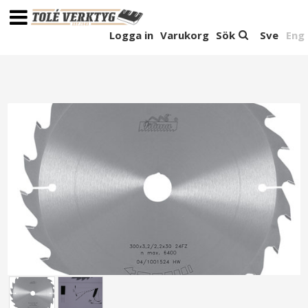
Logga in
Varukorg
Sök
Sve
Eng