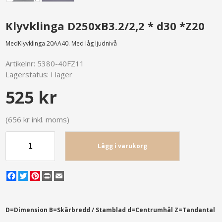
Klyvklinga D250xB3.2/2,2 * d30 *Z20
MedKlyvklinga 20AA40. Med låg ljudnivå
Artikelnr:
5380-40FZ11
Lagerstatus:
I lager
525 kr
(656 kr inkl. moms)
Lägg i varukorg
Facebook
Twitter
Pinterest
Print
Email
D=Dimension B=Skärbredd / Stamblad d=Centrumhål Z=Tandantal