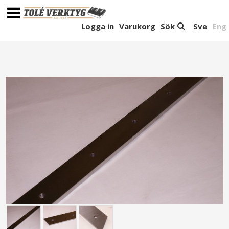
Logga in
Varukorg
Sök
Sve
Eng