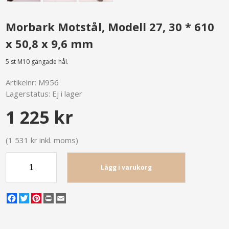
Morbark Motstål, Modell 27, 30 * 610
x 50,8 x 9,6 mm
5 st M10 gängade hål.
Artikelnr:
M956
Lagerstatus:
Ej i lager
1 225 kr
(1 531 kr inkl. moms)
Lägg i varukorg
Facebook
Twitter
Pinterest
Print
Email