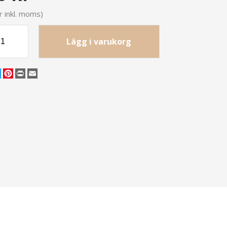
r inkl. moms)
Lägg i varukorg
cebook
Twitter
Pinterest
Print
Email