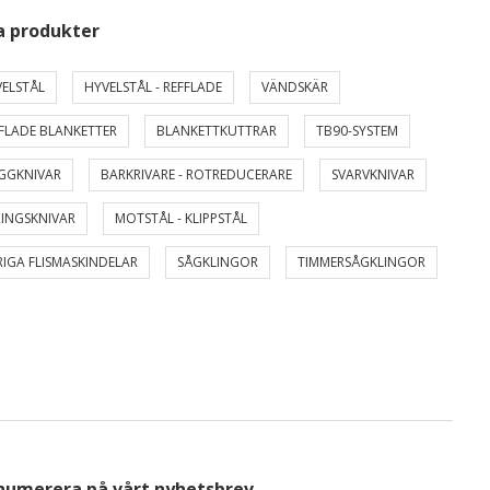
a produkter
ELSTÅL
HYVELSTÅL - REFFLADE
VÄNDSKÄR
FLADE BLANKETTER
BLANKETTKUTTRAR
TB90-SYSTEM
GGKNIVAR
BARKRIVARE - ROTREDUCERARE
SVARVKNIVAR
INGSKNIVAR
MOTSTÅL - KLIPPSTÅL
IGA FLISMASKINDELAR
SÅGKLINGOR
TIMMERSÅGKLINGOR
numerera på vårt nyhetsbrev