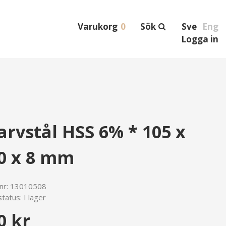
Varukorg
0
Sök
Sve
Eng
Logga in
arvstål HSS 6% * 105 x
0 x 8 mm
lnr:
13010508
tatus:
I lager
0 kr