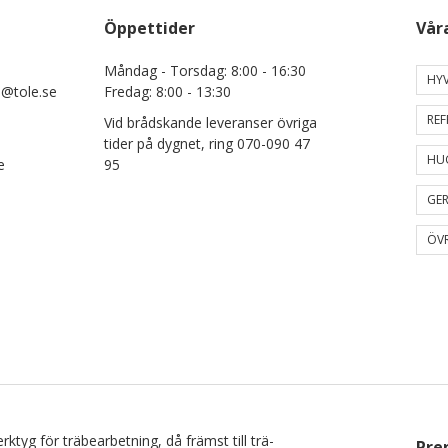
Öppettider
Vår
Måndag - Torsdag: 8:00 - 16:30
HYV
e@tole.se
Fredag: 8:00 - 13:30
REF
Vid brådskande leveranser övriga
tider på dygnet, ring 070-090 47
HU
e
95
GER
ÖVR
rktyg för träbearbetning, då främst till trä-
Pre