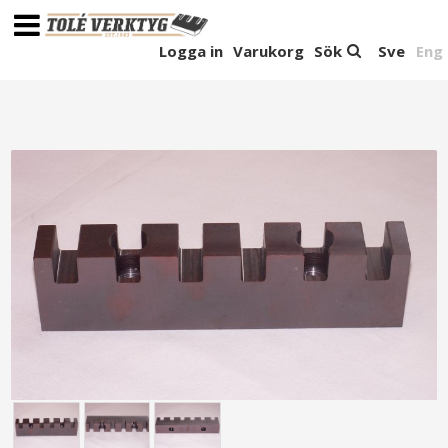
Logga in
Varukorg
Sök
Sve
Eng