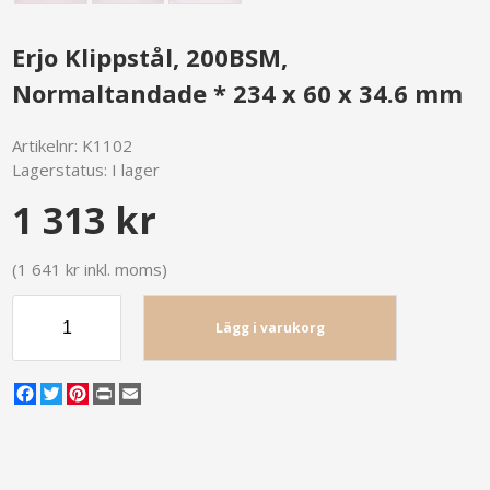
Erjo Klippstål, 200BSM,
Normaltandade * 234 x 60 x 34.6 mm
Artikelnr:
K1102
Lagerstatus:
I lager
1 313 kr
(1 641 kr inkl. moms)
Lägg i varukorg
Facebook
Twitter
Pinterest
Print
Email