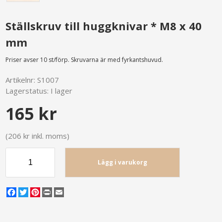
Ställskruv till huggknivar * M8 x 40
mm
Priser avser 10 st/förp. Skruvarna är med fyrkantshuvud.
Artikelnr:
S1007
Lagerstatus:
I lager
165 kr
(206 kr inkl. moms)
Lägg i varukorg
Facebook
Twitter
Pinterest
Print
Email