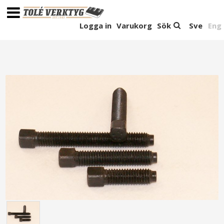
Logga in
Varukorg
Sök
Sve
Eng