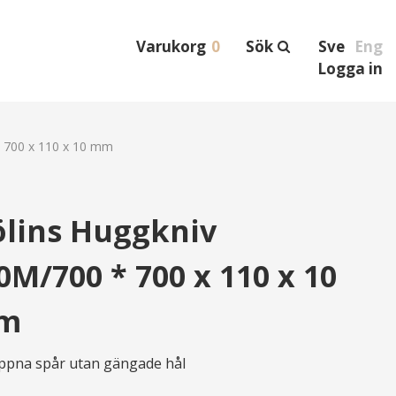
Varukorg
0
Sök
Sve
Eng
Logga in
* 700 x 110 x 10 mm
ölins Huggkniv
0M/700 * 700 x 110 x 10
m
öppna spår utan gängade hål