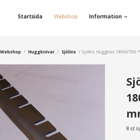
Startsida
Webshop
Information
Webshop
/
Huggknivar
/
Sjölins
/
Sjölins Huggkniv 180M/700 
Sj
18
m
8 st 