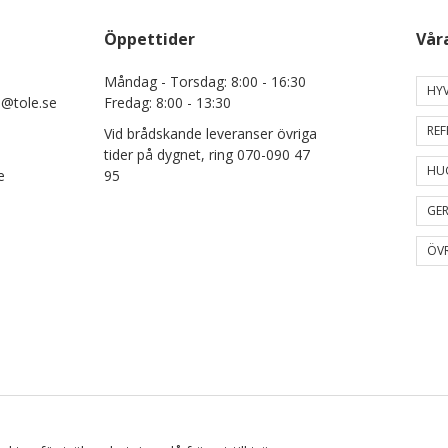
Öppettider
Vår
Måndag - Torsdag: 8:00 - 16:30
HYV
e@tole.se
Fredag: 8:00 - 13:30
REF
Vid brådskande leveranser övriga
tider på dygnet, ring 070-090 47
HU
e
95
GER
ÖVR