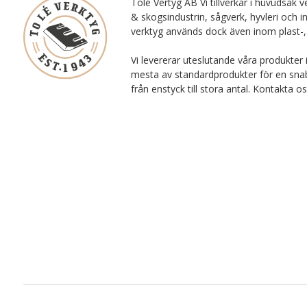
Tolé Vertyg AB Vi tillverkar i huvudsak ve
& skogsindustrin, sågverk, hyvleri och i
verktyg används dock även inom plast-,
Vi levererar uteslutande våra produkter 
mesta av standardprodukter för en snab
från enstyck till stora antal. Kontakta o