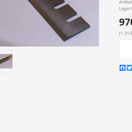
Artike
Lagers
97
(1 213
Fa