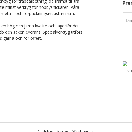
rktyg för träbearbetning, då främst till trä-
Pre
nte minst verktyg för hobbysnickaren. Våra
 metall- och förpackningsindustrin m.m.
i en hög och jämn kvalité och lagerför det
b och säker leverans. Specialverktyg utförs
ss gärna och för offert.
Produktion & design: Webbpartner