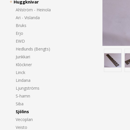
Huggknivar
Ahlström - Heinola
Ari - Vislanda
Bruks
Erjo
EWD
Hedlunds (Bengts)
Junkkari
Klöckner
Linck
Lindana
Ljungströms
S-hamn
Siba
Sjölins
Vecoplan
Veisto