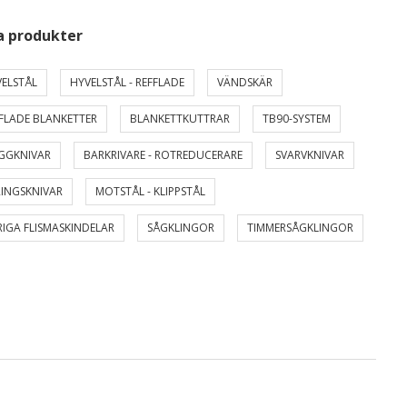
a produkter
ELSTÅL
HYVELSTÅL - REFFLADE
VÄNDSKÄR
FLADE BLANKETTER
BLANKETTKUTTRAR
TB90-SYSTEM
GGKNIVAR
BARKRIVARE - ROTREDUCERARE
SVARVKNIVAR
INGSKNIVAR
MOTSTÅL - KLIPPSTÅL
IGA FLISMASKINDELAR
SÅGKLINGOR
TIMMERSÅGKLINGOR