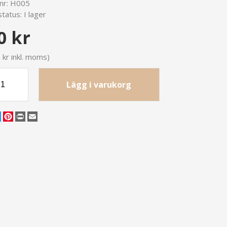
lnr:
H005
tatus:
I lager
0 kr
 kr inkl. moms)
Lägg i varukorg
cebook
Twitter
Pinterest
Print
Email