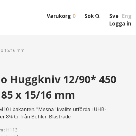
Varukorg
0
Sök
Sve
Eng
Logga in
5 x 15/16 mm
jo Huggkniv 12/90* 450
185 x 15/16 mm
 M10 i bakanten. "Mesna" kvalite utförda i UHB-
er 8% Cr från Böhler. Blästrade.
lnr:
H113