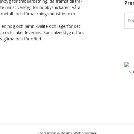
rktyg för träbearbetning, då främst till trä-
Pre
nte minst verktyg för hobbysnickaren. Våra
 metall- och förpackningsindustrin m.m.
i en hög och jämn kvalité och lagerför det
b och säker leverans. Specialverktyg utförs
ss gärna och för offert.
Produktion & design: Webbpartner