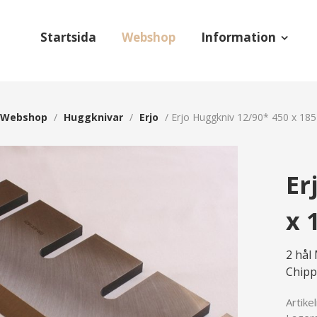
Startsida
Webshop
Information
Webshop
/
Huggknivar
/
Erjo
/
Erjo Huggkniv 12/90* 450 x 18
Er
x 
2 hål
Chipp
Artike