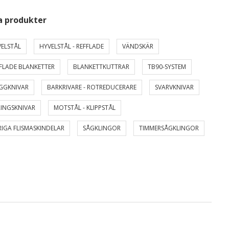
a produkter
ELSTÅL
HYVELSTÅL - REFFLADE
VÄNDSKÄR
FLADE BLANKETTER
BLANKETTKUTTRAR
TB90-SYSTEM
GGKNIVAR
BARKRIVARE - ROTREDUCERARE
SVARVKNIVAR
INGSKNIVAR
MOTSTÅL - KLIPPSTÅL
IGA FLISMASKINDELAR
SÅGKLINGOR
TIMMERSÅGKLINGOR