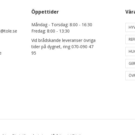
Öppettider
Vår
Måndag - Torsdag: 8:00 - 16:30
HYV
e@tole.se
Fredag: 8:00 - 13:30
REF
Vid brådskande leveranser övriga
tider på dygnet, ring 070-090 47
HU
e
95
GER
ÖVR