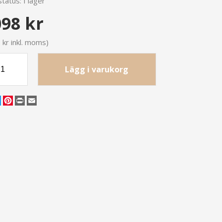
tatus:
I lager
098 kr
 kr inkl. moms)
Lägg i varukorg
cebook
Twitter
Pinterest
Print
Email