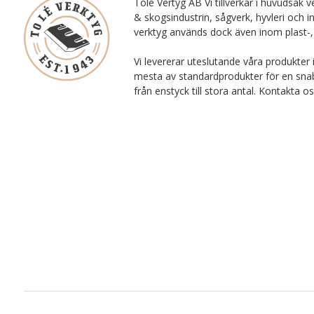
Tolé Vertyg AB Vi tillverkar i huvudsak ve
& skogsindustrin, sågverk, hyvleri och i
verktyg används dock även inom plast-,
Vi levererar uteslutande våra produkter 
mesta av standardprodukter för en snab
från enstyck till stora antal. Kontakta o