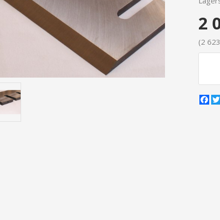
Lagers
2 
(2 623
Fa