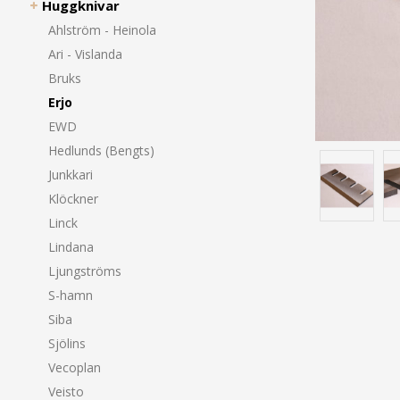
Huggknivar
Ahlström - Heinola
Ari - Vislanda
Bruks
Erjo
EWD
Hedlunds (Bengts)
Junkkari
Klöckner
Linck
Lindana
Ljungströms
S-hamn
Siba
Sjölins
Vecoplan
Veisto