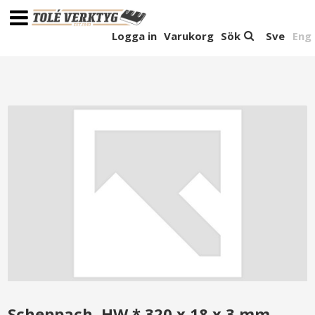
Logga in
Varukorg
Sök
Sve
Eng
Scheppach, HW * 320 x 18 x 3 mm