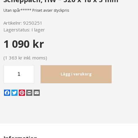
Utan spår***** Priset avser styckpris
Artikelnr:
9250251
Lagerstatus:
I lager
1 090 kr
(1 363 kr inkl. moms)
Lägg i varukorg
Facebook
Twitter
Pinterest
Print
Email