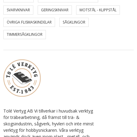
SVARVKNIVAR
GERINGSKNIVAR
MOTSTÅL - KLIPPSTÅL
ÖVRIGA FLISMASKINDELAR
SÅGKLINGOR
TIMMERSÅGKLINGOR
Tolé Vertyg AB Vi tillverkar i huvudsak verktyg
för träbearbetning, då främst till trä- &
skogsindustrin, sågverk, hyvleri och inte minst
verktyg för hobbysnickaren. Våra verktyg
används dock även inom plast-, metall- och