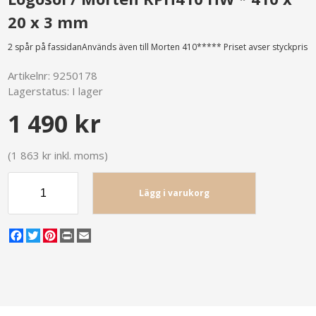
20 x 3 mm
2 spår på fassidanAnvänds även till Morten 410***** Priset avser styckpris
Artikelnr:
9250178
Lagerstatus:
I lager
1 490 kr
(1 863 kr inkl. moms)
Lägg i varukorg
Facebook
Twitter
Pinterest
Print
Email