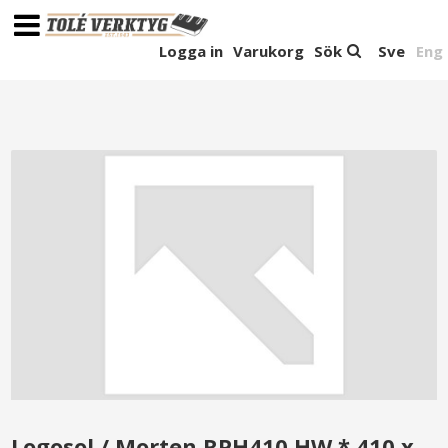
Logga in
Varukorg
Sök
Sve
Eng
Logosol / Morten RPH410 HW * 410 x