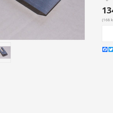
13
(168 k
Fa