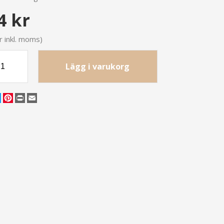
4 kr
r inkl. moms)
Lägg i varukorg
cebook
Twitter
Pinterest
Print
Email