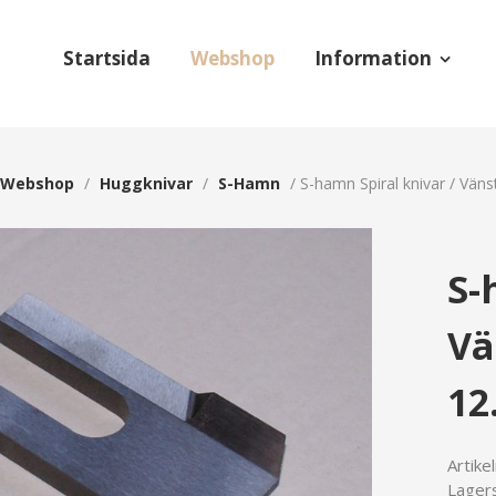
Startsida
Webshop
Information
Webshop
/
Huggknivar
/
S-Hamn
/
S-hamn Spiral knivar / Vän
S-
Vä
12
Artike
Lagers