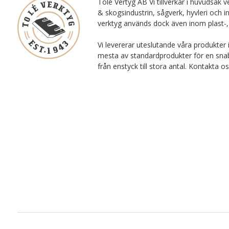
Tolé Vertyg AB Vi tillverkar i huvudsak ve
& skogsindustrin, sågverk, hyvleri och i
verktyg används dock även inom plast-,
Vi levererar uteslutande våra produkter 
mesta av standardprodukter för en snab
från enstyck till stora antal. Kontakta o