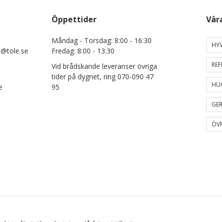
Öppettider
Vår
Måndag - Torsdag: 8:00 - 16:30
HYV
e@tole.se
Fredag: 8:00 - 13:30
REF
Vid brådskande leveranser övriga
tider på dygnet, ring 070-090 47
HU
e
95
GER
ÖVR