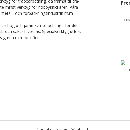
rktyg för träbearbetning, då främst till trä-
Pre
nte minst verktyg för hobbysnickaren. Våra
 metall- och förpackningsindustrin m.m.
i en hög och jämn kvalité och lagerför det
b och säker leverans. Specialverktyg utförs
ss gärna och för offert.
Produktion & design: Webbpartner