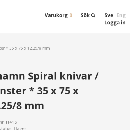
Varukorg
0
Sök
Sve
Eng
Logga in
ster * 35 x 75 x 12.25/8 mm
hamn Spiral knivar /
nster * 35 x 75 x
.25/8 mm
lnr:
H415
tatus:
I lager