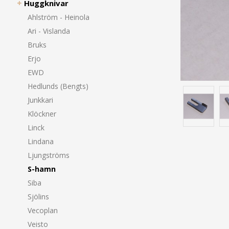
Huggknivar
Ahlström - Heinola
Ari - Vislanda
Bruks
Erjo
EWD
Hedlunds (Bengts)
Junkkari
Klöckner
Linck
Lindana
Ljungströms
S-hamn
Siba
Sjölins
Vecoplan
Veisto