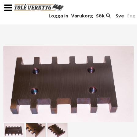
Logga in
Varukorg
Sök
Sve
Eng