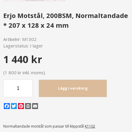
Erjo Motstål, 200BSM, Normaltandade
* 207 x 128 x 24 mm
Artikelnr:
M1302
Lagerstatus:
I lager
1 440 kr
(1 800 kr inkl. moms)
Lägg i varukorg
Facebook
Twitter
Pinterest
Print
Email
Normaltandade motstål som passar till klippstål
K1102