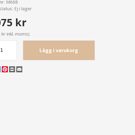
lnr:
M668
tatus:
Ej i lager
075 kr
 kr inkl. moms)
Lägg i varukorg
cebook
Twitter
Pinterest
Print
Email