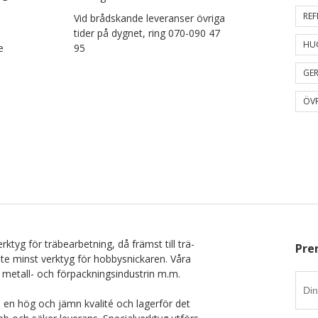
REF
Vid brådskande leveranser övriga
tider på dygnet, ring 070-090 47
HU
e
95
GER
ÖVR
rktyg för träbearbetning, då främst till trä-
Pre
nte minst verktyg för hobbysnickaren. Våra
 metall- och förpackningsindustrin m.m.
i en hög och jämn kvalité och lagerför det