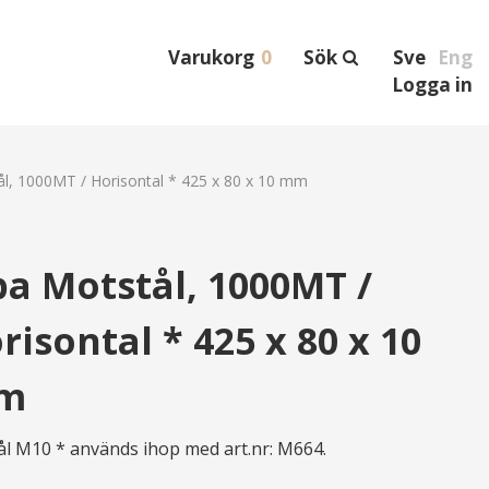
Varukorg
0
Sök
Sve
Eng
Logga in
ål, 1000MT / Horisontal * 425 x 80 x 10 mm
ba Motstål, 1000MT /
risontal * 425 x 80 x 10
m
hål M10 * används ihop med art.nr: M664.