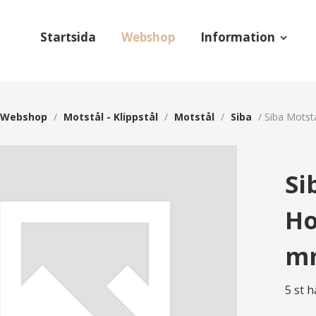
Startsida
Webshop
Information
Webshop
/
Motstål - Klippstål
/
Motstål
/
Siba
/
Siba Motst
Si
Ho
m
5 st 