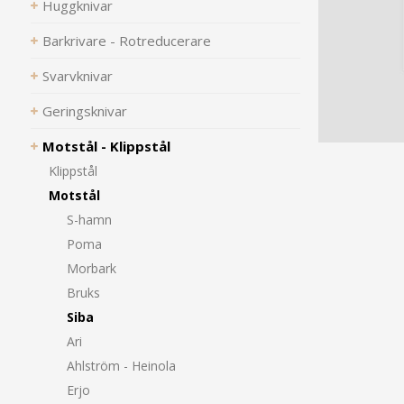
Huggknivar
Barkrivare - Rotreducerare
Svarvknivar
Geringsknivar
Motstål - Klippstål
Klippstål
Motstål
S-hamn
Poma
Morbark
Bruks
Siba
Ari
Ahlström - Heinola
Erjo