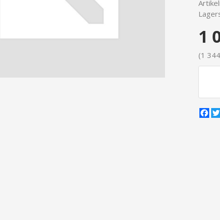
Artike
Lagers
1 
(1 344
Fa