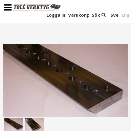
Logga in
Varukorg
Sök
Sve
Eng