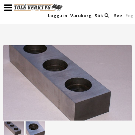
Logga in
Varukorg
Sök
Sve
Eng