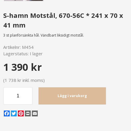
S-hamn Motstål, 670-56C * 241 x 70 x
41 mm
3 st planförsänkta hål. Vändbart liksidigt motstål.
Artikelnr:
M454
Lagerstatus:
I lager
1 390 kr
(1 738 kr inkl. moms)
Lägg i varukorg
Facebook
Twitter
Pinterest
Print
Email