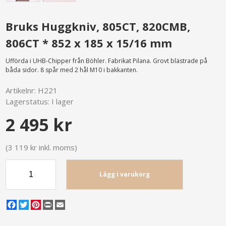
Bruks Huggkniv, 805CT, 820CMB,
806CT * 852 x 185 x 15/16 mm
Ufförda i UHB-Chipper från Böhler. Fabrikat Pilana. Grovt blästrade på
båda sidor. 8 spår med 2 hål M10 i bakkanten.
Artikelnr:
H221
Lagerstatus:
I lager
2 495 kr
(3 119 kr inkl. moms)
Lägg i varukorg
Facebook
Twitter
Pinterest
Print
Email