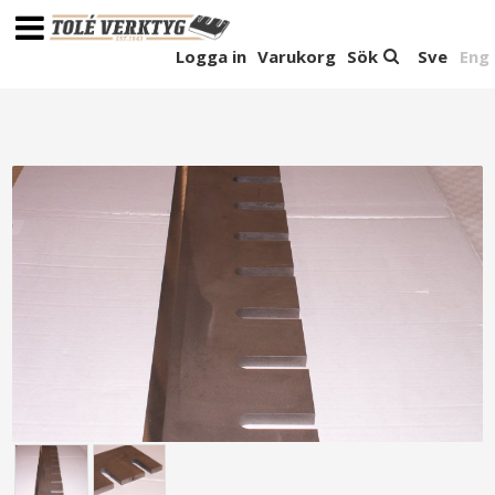
Logga in
Varukorg
Sök
Sve
Eng