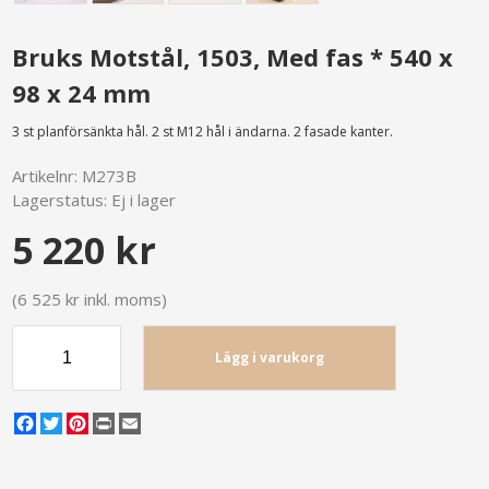
Bruks Motstål, 1503, Med fas * 540 x
98 x 24 mm
3 st planförsänkta hål. 2 st M12 hål i ändarna. 2 fasade kanter.
Artikelnr:
M273B
Lagerstatus:
Ej i lager
5 220 kr
(6 525 kr inkl. moms)
Lägg i varukorg
Facebook
Twitter
Pinterest
Print
Email