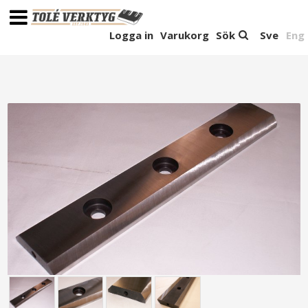
Logga in
Varukorg
Sök
Sve
Eng