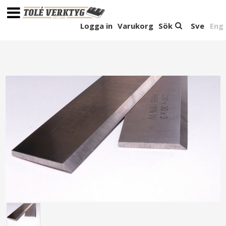
Logga in
Varukorg
Sök
Sve
Eng