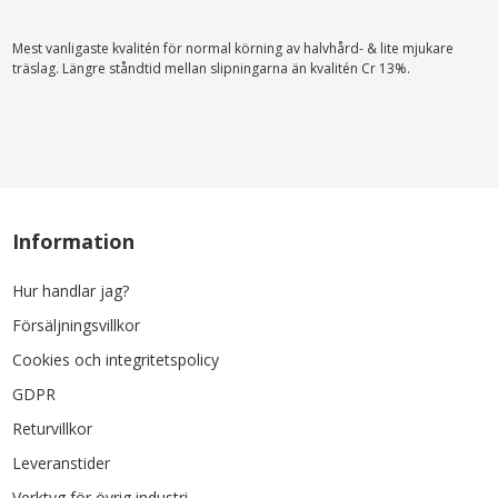
Mest vanligaste kvalitén för normal körning av halvhård- & lite mjukare
träslag. Längre ståndtid mellan slipningarna än kvalitén Cr 13%.
Information
Hur handlar jag?
Försäljningsvillkor
Cookies och integritetspolicy
GDPR
Returvillkor
Leveranstider
Verktyg för övrig industri