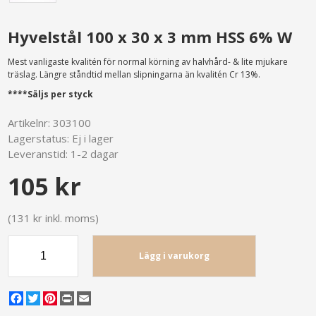
Hyvelstål 100 x 30 x 3 mm HSS 6% W
Mest vanligaste kvalitén för normal körning av halvhård- & lite mjukare
träslag. Längre ståndtid mellan slipningarna än kvalitén Cr 13%.
****Säljs per styck
Artikelnr:
303100
Lagerstatus:
Ej i lager
Leveranstid:
1-2 dagar
105 kr
(131 kr inkl. moms)
Lägg i varukorg
Facebook
Twitter
Pinterest
Print
Email