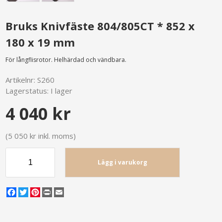
Bruks Knivfäste 804/805CT * 852 x
180 x 19 mm
För långflisrotor. Helhärdad och vändbara.
Artikelnr:
S260
Lagerstatus:
I lager
4 040 kr
(5 050 kr inkl. moms)
Lägg i varukorg
Facebook
Twitter
Pinterest
Print
Email