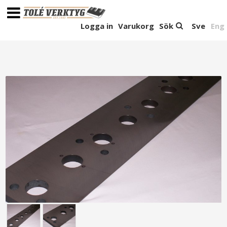
Logga in
Varukorg
Sök
Sve
Eng