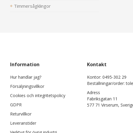
Timmersågklingor
Information
Kontakt
Hur handlar jag?
Kontor: 0495-302 29
Beställningar/order: tol
Försäljningsvillkor
Adress
Cookies och integritetspolicy
Fabriksgatan 11
GDPR
577 71 Virserum, Sverig
Returvillkor
Leveranstider
Verktyg för övrig industri