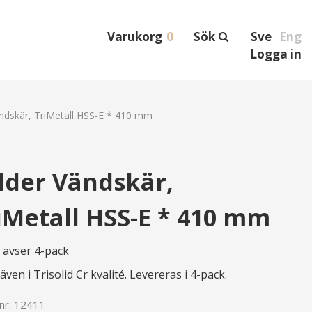
Varukorg
0
Sök
Sve
Eng
Logga in
ndskär, TriMetall HSS-E * 410 mm
lder Vändskär,
iMetall HSS-E * 410 mm
t avser 4-pack
även i Trisolid Cr kvalité. Levereras i 4-pack.
lnr:
12411