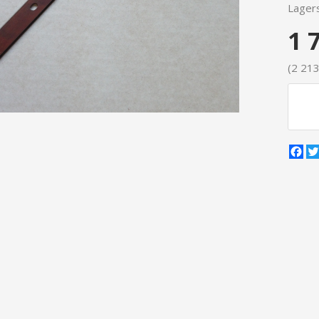
Lagers
1 
(2 213
Fa