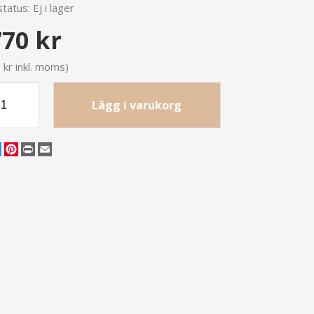
tatus:
Ej i lager
770 kr
 kr inkl. moms)
Lägg i varukorg
cebook
Twitter
Pinterest
Print
Email