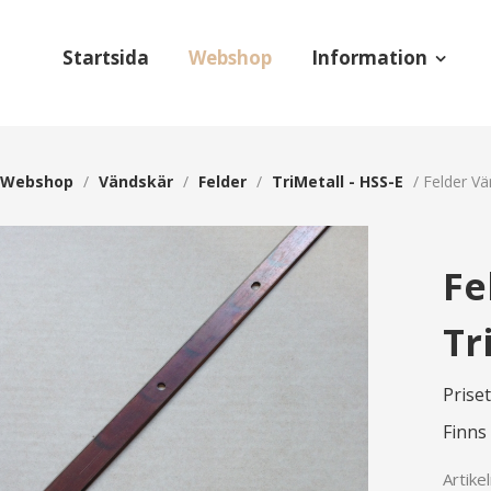
Startsida
Webshop
Information
Webshop
/
Vändskär
/
Felder
/
TriMetall - HSS-E
/
Felder Vä
Fe
Tr
Prise
Finns 
Artike