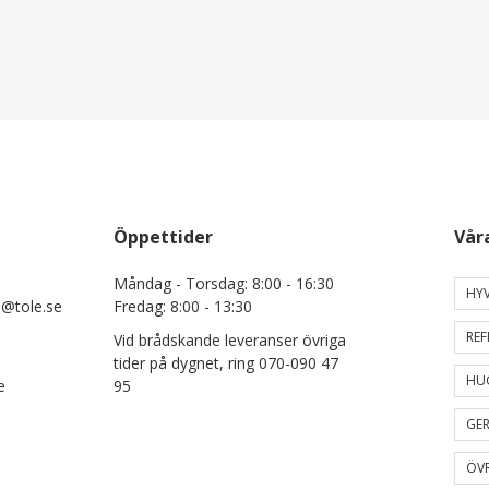
Öppettider
Vår
Måndag - Torsdag: 8:00 - 16:30
HYV
e@tole.se
Fredag: 8:00 - 13:30
REF
Vid brådskande leveranser övriga
tider på dygnet, ring 070-090 47
HU
e
95
GER
ÖVR