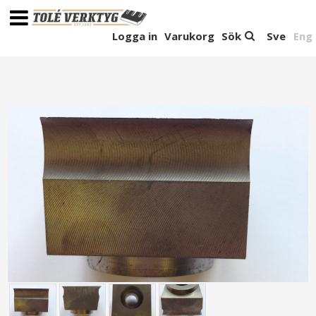
Logga in
Varukorg
Sök
Sve
Eng