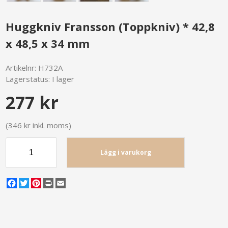
Huggkniv Fransson (Toppkniv) * 42,8
x 48,5 x 34 mm
Artikelnr:
H732A
Lagerstatus:
I lager
277 kr
(346 kr inkl. moms)
Lägg i varukorg
Facebook
Twitter
Pinterest
Print
Email