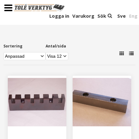
Logga in
Varukorg
Sök
Sve
Eng
Sortering
Antal/sida